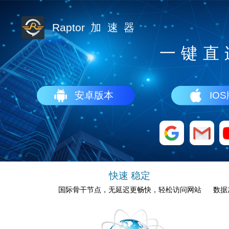
Raptor
加
速
器
一
键
直
安卓版本
IO
快速 稳定
数据
国际骨干节点，无延迟更畅快，轻松访问网站